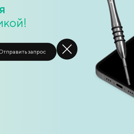
я
икой!